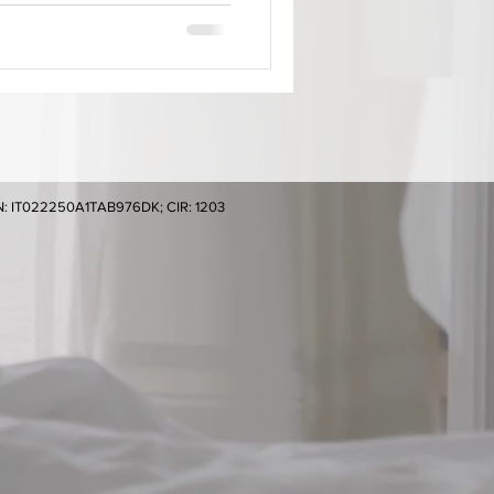
ostro figlio . Sono luoghi
 e perfetti per trascorrere una
 bambini è infatti una
 CIN: IT022250A1TAB976DK; CIR: 1203
cy