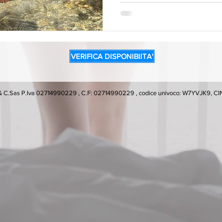
davvero durante l’estate con n
semplici, immersi nella natura
giornata insieme. La Val di Fassa con
dest
VERIFICA DISPONIBIITA'
na & C.Sas P.Iva 02714990229 , C.F: 02714990229 , codice univoco: W7YVJK9,
iva sulla raccolta
Le tue preferenze relative alla priva