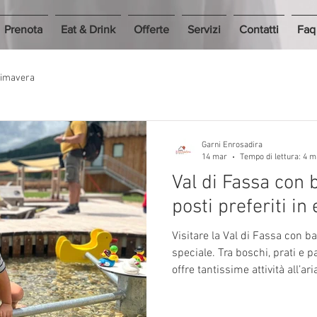
Prenota
Eat & Drink
Offerte
Servizi
Contatti
Faq
imavera
Garni Enrosadira
14 mar
Tempo di lettura: 4 m
Val di Fassa con b
posti preferiti in
Visitare la Val di Fassa con bambini è un’
speciale. Tra boschi, prati e p
offre tantissime attività all’ar
famiglie. In questo articolo non
attrazioni turistiche, ma alcu