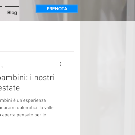
PRENOTA
Blog
in
ambini: i nostri
 estate
esperienza
anorami dolomitici, la valle
ia aperta pensate per le
 troverete una lista infinita di
ni dei posti che frequentiamo