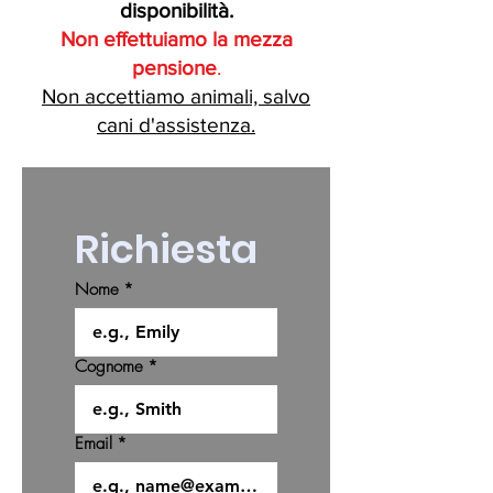
disponibilità.
Non
effettuiamo la mezza
pensione
.
Non accettiamo animali, salvo
cani d'assistenza.
Richiesta
Nome
*
Cognome
*
Email
*