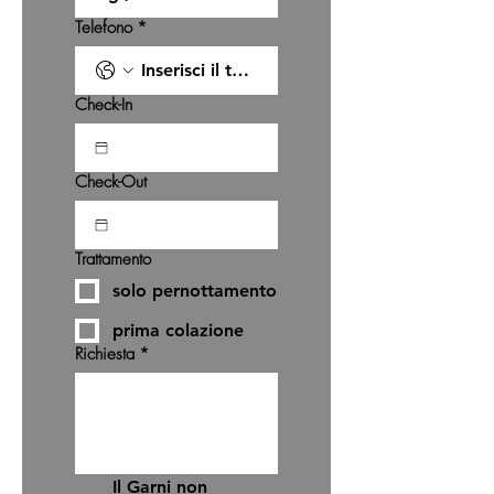
Telefono
*
Check-In
Check-Out
Trattamento
solo pernottamento
prima colazione
Richiesta
*
Il Garni non 