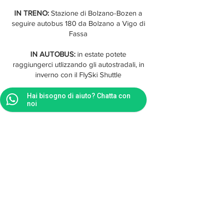
IN TRENO:
Stazione di Bolzano-Bozen a
seguire autobus 180 da Bolzano a Vigo di
Fassa
IN AUTOBUS:
in estate potete
raggiungerci utlizzando gli autostradali, in
inverno con il FlySki Shuttle
Gli areoporti più vicini Bolzano, Verona
Hai bisogno di aiuto? Chatta con
noi
Catullo e Venezia Marco Polo