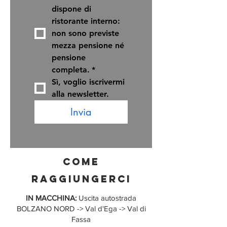
dispone di 
ristorante interno: 
non sono previste 
mezza pensione né 
pensione 
completa.
*
Sì, voglio iscrivermi 
alla newsletter.
Invia
come
raggiungerci
IN MACCHINA:
U
scita autostrada
BOLZANO NORD -> Val d'Ega -> Val di
Fassa