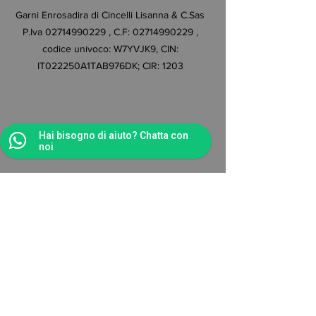
Garni Enrosadira di Cincelli Lisanna & C.Sas
P.Iva
02714990229
, C.F:
02714990229
,
codice univoco: W7YVJK9, CIN:
IT022250A1TAB976DK; CIR: 1203
Hai bisogno di aiuto? Chatta con
noi