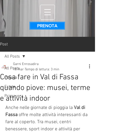
PRENOTA
Post
All Posts
Garni Enrosadira
All Posts
18 mar
Tempo di lettura: 3 min
Cosa fare in Val di Fassa
Pasqua
quando piove: musei, terme
Estate
Primavera
e attività indoor
Anche nelle giornate di pioggia la 
Val di 
Fassa
 offre molte attività interessanti da 
fare al coperto. Tra musei, centri 
benessere, sport indoor e attività per 