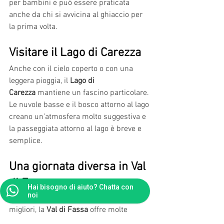
per bambini e può essere praticata 
anche da chi si avvicina al ghiaccio per 
la prima volta.
Visitare il Lago di Carezza
Anche con il cielo coperto o con una 
leggera pioggia, il 
Lago di 
Carezza
 mantiene un fascino particolare.
Le nuvole basse e il bosco attorno al lago 
creano un’atmosfera molto suggestiva e 
la passeggiata attorno al lago è breve e 
semplice.
Una giornata diversa in Val 
di Fassa
Hai bisogno di aiuto? Chatta con
noi
Anche quando il meteo non è dei 
migliori, la 
Val di Fassa
 offre molte 
opportunità per scoprire la cultura 